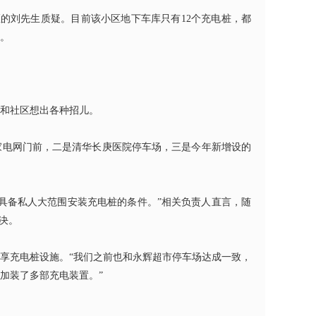
区的刘先生质疑。目前该小区地下车库只有
12
个充电桩，都
。
和社区想出各种招儿。
家电网门前，二是清华长庚医院停车场，三是今年新增设的
具备私人大范围安装充电桩的条件。”相关负责人直言，随
决。
享充电桩设施。
“我们之前也和永辉超市停车场达成一致，
加装了多部充电装置。”