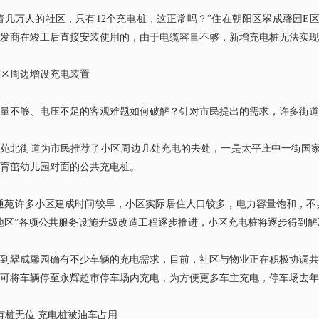
着几万人的社区，只有
12
个充电桩，这正常吗？”住在朝阳区翠成馨园
E
发商在竣工后直接安装使用的，由于电缆容量不够，新增充电桩无法实现
区周边增设充电装置
量不够、电压不足的客观难题如何破解？针对市民提出的需求，许多街道
通苑北街道为市民推荐了小区周边几处充电的去处，一是太平庄中一街国
育茁幼儿园对面的公共充电桩。
通苑许多小区建成时间较早，小区实际居住人口较多，电力容量饱和，不
地区”各项公共服务设施升级改造工程逐步推进，小区充电桩将逐步得到解
到翠成馨园确有不少车辆的充电需求，目前，社区与物业正在积极协调共
可将车辆停至永辉超市停车场内充电，为方便更多车主充电，停车场去年
有桩无位 充电桩被油车占用