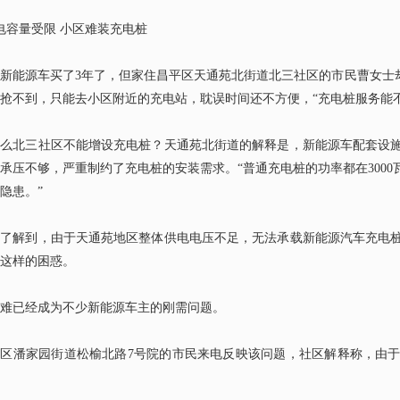
电容量受限 小区难装充电桩
然新能源车买了
3
年了，但家住昌平区天通苑北街道北三社区的市民曹女士却
抢不到，只能去小区附近的充电站，耽误时间还不方便，“充电桩服务能
什么北三社区不能增设充电桩？天通苑北街道的解释是，新能源车配套设
承压不够，严重制约了充电桩的安装需求。
“普通充电桩的功率都在
3000
隐患。”
者了解到，由于天通苑地区整体供电电压不足，无法承载新能源汽车充电
这样的困惑。
难已经成为不少新能源车主的刚需问题。
阳区潘家园街道松榆北路
7
号院的市民来电反映该问题，社区解释称，由