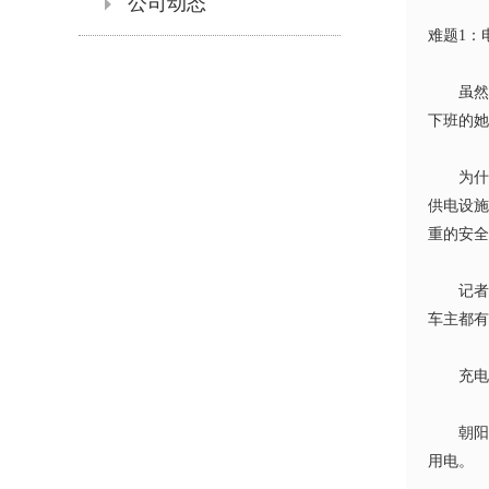
公司动态
难题
1
：
虽
下班的她
为
供电设施
重的安全
记
车主都有
充电
朝
用电。