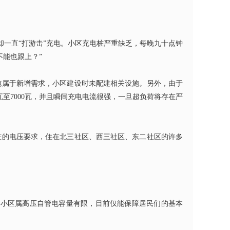
一直“打游击”充电。小区充电桩严重缺乏，每晚九十点钟
不能也跟上？”
施属于新增需求，小区建设时未配建相关设施。另外，由于
瓦至
7000
瓦，并且瞬间充电电流很强，一旦超负荷将存在严
桩的电压要求，住在北三社区、西三社区、东二社区的许多
于小区属高压自管电容量有限，目前仅能保障居民们的基本